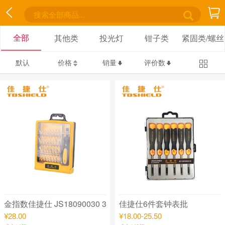
全部
其他类
投光灯
钳子类
紧固类/螺丝
默认
价格
销量
评价数
金指数佳捷仕 JS18090030 30件套精密螺丝刀组套
佳捷仕6件套钟表批
¥28.00
¥18.00-25.50