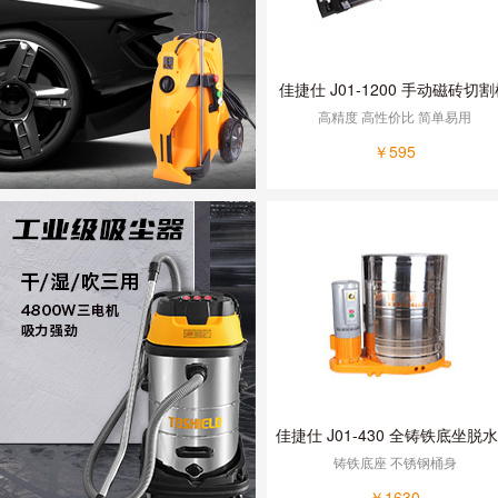
佳捷仕 J01-1200 手动磁砖切
高精度 高性价比 简单易用
￥595
佳捷仕 J01-430 全铸铁底坐脱
铸铁底座 不锈钢桶身
￥1630