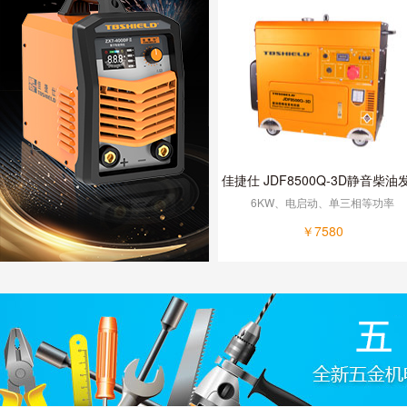
佳捷仕 JDF8500Q-3D静音柴油
机组
6KW、电启动、单三相等功率
￥7580