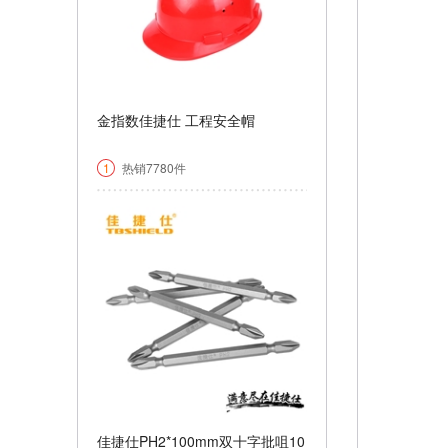
金指数佳捷仕 工程安全帽
1
热销7780件
￥+function toString() { [native
code] }
佳捷仕PH2*100mm双十字批咀10