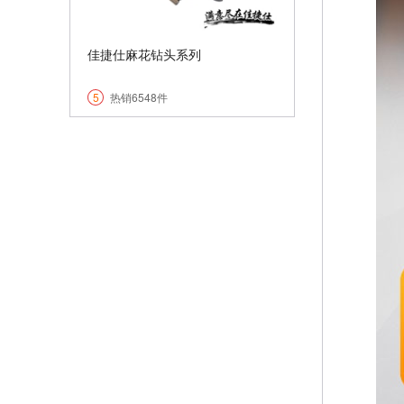
佳捷仕麻花钻头系列
5
热销6548件
￥+function toString() { [native
code] }