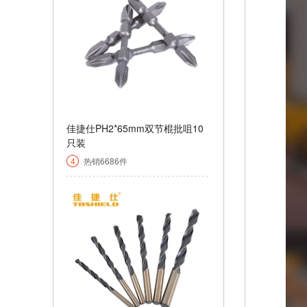
佳捷仕PH2*65mm双节棍批咀10
只装
4
热销6686件
￥+function toString() { [native
code] }