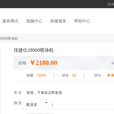
[登录
服务网点
视频中心
保修服务
帮助中心
3500喷涂机
佳捷仕J3500喷涂机
￥2180.00
价格
销量
793件
评价
29
评分：
库存
有货，下单后立即发货
物流
配送
至
|