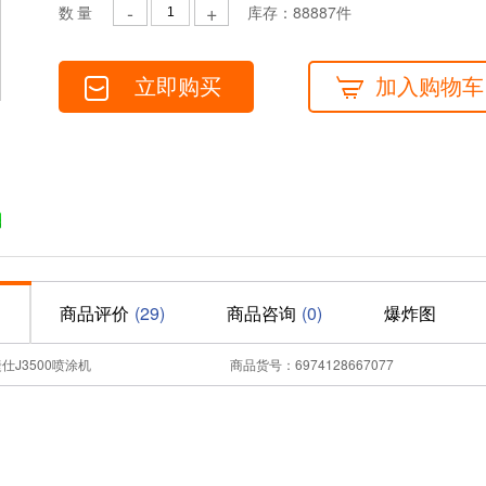
-
+
数量
库存：
88887
件
立即购买
加入购物车
绍
商品评价
(29)
商品咨询
(0)
爆炸图
仕J3500喷涂机
商品货号：6974128667077