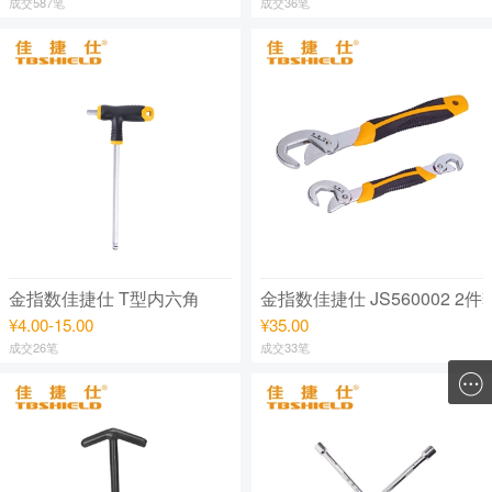
成交587笔
成交36笔
金指数佳捷仕 T型内六角
金指数佳捷仕 
¥4.00-15.00
¥35.00
成交26笔
成交33笔