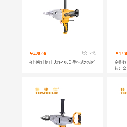
成交
12
笔
￥428.00
￥1200
金指数佳捷仕 J01-160S 手持式水钻机
金指数佳
钻）全