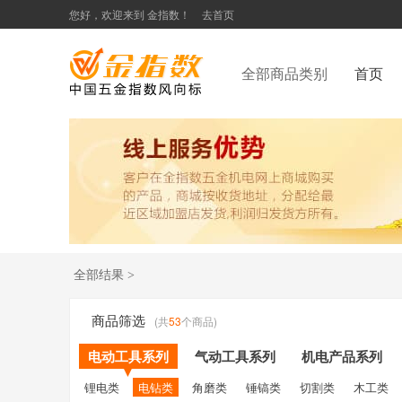
您好，欢迎来到 金指数！
去首页
全部商品类别
首页
全部结果 >
(共
53
个商品)
商品筛选
电动工具系列
气动工具系列
机电产品系列
▼
锂电类
电钻类
角磨类
锤镐类
切割类
木工类