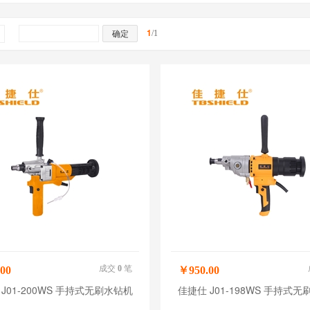
1
/1
成交
0
笔
00
￥950.00
J01-200WS 手持式无刷水钻机
佳捷仕 J01-198WS 手持式