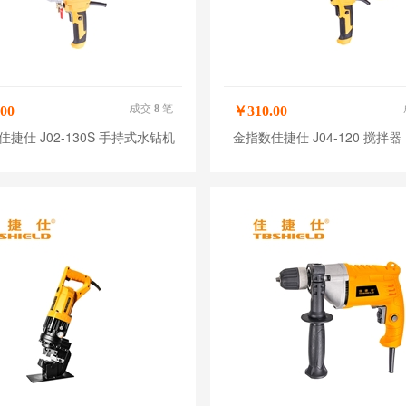
成交
8
笔
00
￥310.00
捷仕 J02-130S 手持式水钻机
金指数佳捷仕 J04-120 搅拌器