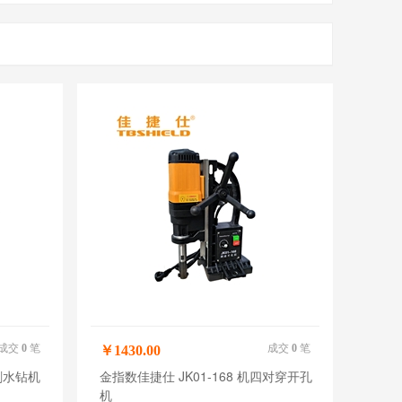
成交
0
笔
成交
0
笔
￥1430.00
无刷水钻机
金指数佳捷仕 JK01-168 机四对穿开孔
机