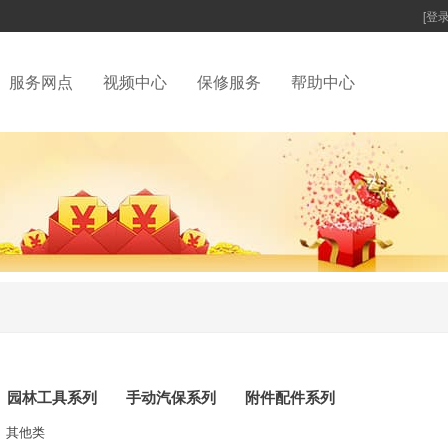
[登录
服务网点
视频中心
保修服务
帮助中心
园林工具系列
手动汽保系列
附件配件系列
其他类