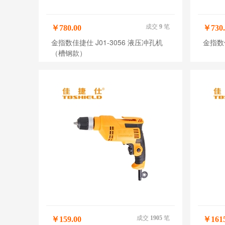
成交
9
笔
￥780.00
￥730.
金指数佳捷仕 J01-3056 液压冲孔机
金指数佳
（槽钢款）
成交
1905
笔
￥159.00
￥1615