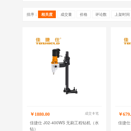
排序：
相关度
成交量
价格
评论数
上架时间
成交
0
笔
￥1880.00
￥679.
佳捷仕 J02-400WS 无刷工程钻机（水
佳捷仕 
钻）