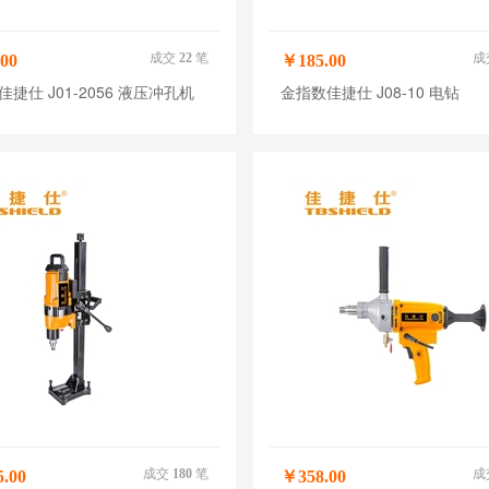
成交
22
笔
成
00
￥185.00
捷仕 J01-2056 液压冲孔机
金指数佳捷仕 J08-10 电钻
成交
180
笔
成
.00
￥358.00