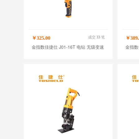
成交
33
笔
￥325.00
￥389.
金指数佳捷仕 J01-16T 电钻 无级变速
金指数佳