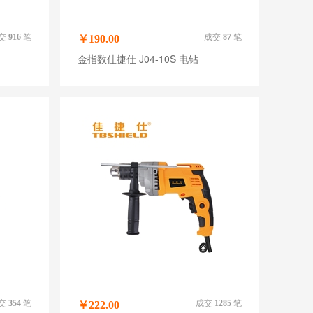
交
916
笔
成交
87
笔
￥190.00
金指数佳捷仕 J04-10S 电钻
交
354
笔
成交
1285
笔
￥222.00