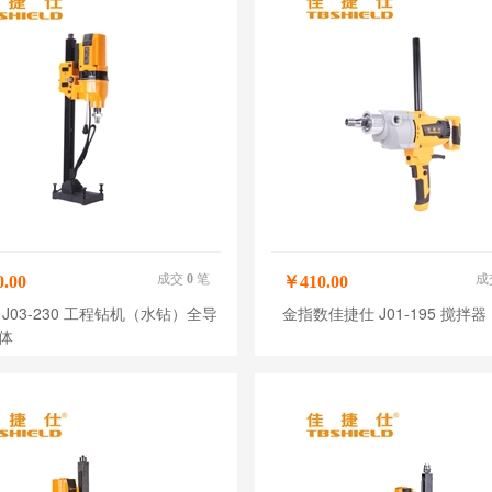
成交
0
笔
成
.00
￥410.00
J03-230 工程钻机（水钻）全导
金指数佳捷仕 J01-195 搅拌器
体